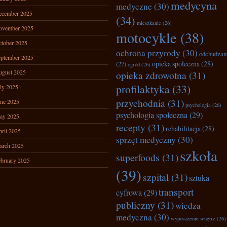
medycyna
medyczne
(30)
ecember 2025
(34)
mieszkanie
(26)
ovember 2025
motocykle
(38)
tober 2025
ochrona przyrody
(30)
odchudzan
ptember 2025
opieka społeczna
(28)
(27)
ogród
(26)
ugust 2025
opieka zdrowotna
(31)
profilaktyka
(33)
ly 2025
przychodnia
(31)
ne 2025
psychologia
(26)
psychologia społeczna
(29)
ay 2025
recepty
(31)
rehabilitacja
(28)
ril 2025
sprzęt medyczny
(30)
arch 2025
szkoła
superfoods
(31)
bruary 2025
(39)
szpital
(31)
sztuka
transport
cyfrowa
(29)
publiczny
(31)
wiedza
medyczna
(30)
wyposażenie wnętrz
(26)