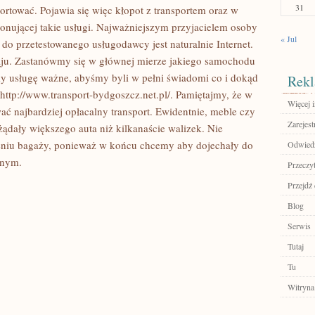
31
ortować. Pojawia się więc kłopot z transportem oraz w
nującej takie usługi. Najważniejszym przyjacielem osoby
« Jul
do przetestowanego usługodawcy jest naturalnie Internet.
raju. Zastanówmy się w głównej mierze jakiego samochodu
 usługę ważne, abyśmy byli w pełni świadomi co i dokąd
Rekl
http://www.transport-bydgoszcz.net.pl/. Pamiętajmy, że w
Więcej i
ć najbardziej opłacalny transport. Ewidentnie, meble czy
Zarejest
ądały większego auta niż kilkanaście walizek. Nie
eniu bagaży, ponieważ w końcu chcemy aby dojechały do
Odwiedź 
onym.
Przeczyt
Przejdź 
Blog
Serwis
Tutaj
Tu
Witryna