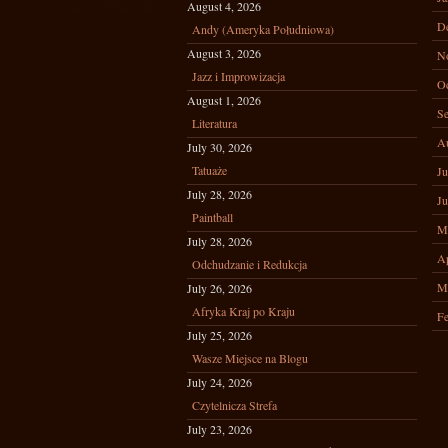
August 4, 2026
D
Andy (Ameryka Południowa)
August 3, 2026
N
Jazz i Improwizacja
Oc
August 1, 2026
Se
Literatura
A
July 30, 2026
Tatuaże
Ju
July 28, 2026
Ju
Paintball
M
July 28, 2026
Ap
Odchudzanie i Redukcja
M
July 26, 2026
Afryka Kraj po Kraju
Fe
July 25, 2026
Wasze Miejsce na Blogu
July 24, 2026
Czytelnicza Strefa
July 23, 2026