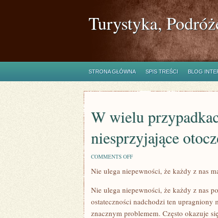
Turystyka, Podróż
STRONA GŁÓWNA
SPIS TREŚCI
BLOG INT
W wielu przypadka
niesprzyjające otocz
ON
COMMENTS OFF
W
Nie ulega niepewności, że każdy z nas 
WIELU
PRZYPADKACH
POWODEM
Nie ulega niepewności, że każdy z nas 
PRZENOSIN
BYWA
ostateczności nadchodzi ten upragniony 
NIESPRZYJAJĄCE
znacznym problemem. Często okazuje się 
OTOCZENIE