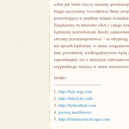
sobie jak wiele rzeczy musimy przetransp
biegu zaczynamy wyszukiwać firmy propo
potrzebującej w prędkim tempie kontaktu 
Znajdziemy tu mnóstwo ofert z całego k
będziemy potrzebowali. Kiedy zamawiamy
chcemy przetransportować – to obejmują 
ten sposób będziemy w stanie zorganizowa
inne przedmioty wielkogabarytowe będą ż
zapominajmy też o słusznym zabezpiecz
oryginalnego miejsca w stanie nienarusz
źródło:
———————————
1.
http://fuji-mig.com
2.
http://fukstyles.info
3.
http://fulfordfish.com
4.
poznaj możliwości
5.
http://furniturebydezign.com