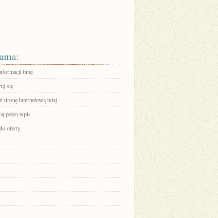
ama:
nformacji tutaj
ruj się
stronę internetową tutaj
aj pełen wpis
do oferty