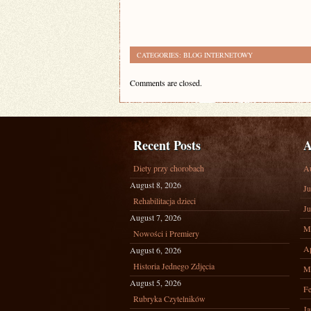
CATEGORIES:
BLOG INTERNETOWY
Comments are closed.
Recent Posts
A
Diety przy chorobach
A
August 8, 2026
Ju
Rehabilitacja dzieci
Ju
August 7, 2026
M
Nowości i Premiery
Ap
August 6, 2026
Historia Jednego Zdjęcia
M
August 5, 2026
Fe
Rubryka Czytelników
Ja