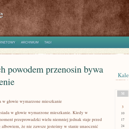
e
ERNETOWY
ARCHIWUM
TAGI
ch powodem przenosin bywa
Kale
enie
M
ma w głowie wymarzone mieszkanie
3
posiada w głowie wymarzone mieszkanie. Kiedy w
10
moment przeprowadzki wielu niemniej jednak staje przed
17
albowiem, że nie zawsze jesteśmy w stanie unaocznić
24