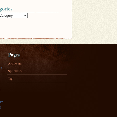
gories
Pages
Archiwum
ne
Spis Treści
Tagi
)
zny
)