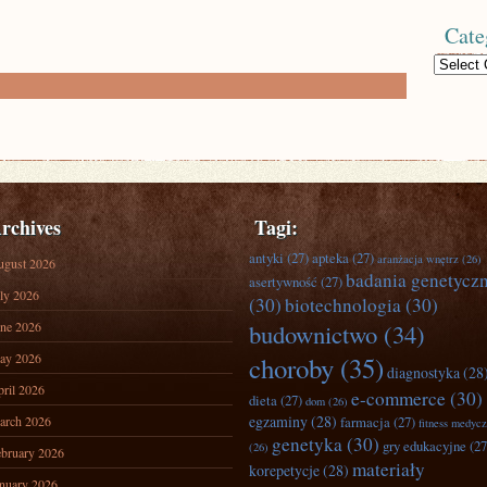
Cate
Categories
rchives
Tagi:
antyki
(27)
apteka
(27)
aranżacja wnętrz
(26)
ugust 2026
badania genetycz
asertywność
(27)
ly 2026
(30)
biotechnologia
(30)
ne 2026
budownictwo
(34)
ay 2026
choroby
(35)
diagnostyka
(28
ril 2026
e-commerce
(30)
dieta
(27)
dom
(26)
egzaminy
(28)
arch 2026
farmacja
(27)
fitness medyc
genetyka
(30)
gry edukacyjne
(27
(26)
bruary 2026
materiały
korepetycje
(28)
nuary 2026