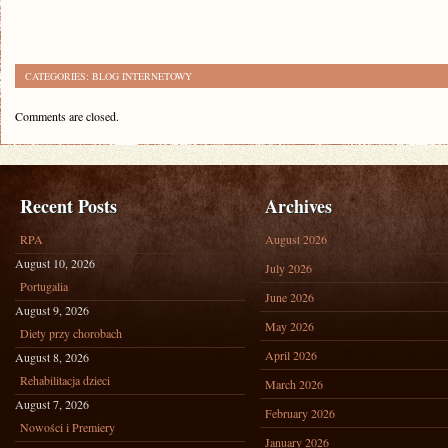
CATEGORIES:
BLOG INTERNETOWY
Comments are closed.
Recent Posts
Archives
RPA
August 2026
August 10, 2026
July 2026
Portugalia
June 2026
August 9, 2026
May 2026
Diety przy chorobach
April 2026
August 8, 2026
Rehabilitacja dzieci
March 2026
August 7, 2026
February 2026
Nowości i Premiery
January 2026