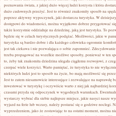
poznawania świata, z jakiej dużo więcej ludzi korzysta i która dosta
dużo cudownych przeżyć. Jest to również znakomity sposób na spęd
poprzez aktywny wypoczynek, jaki dostarcza turystyka. W dzisiejsz
dostępowi do wiadomości, można wyjątkowo dobrze przygotować się
także korzystnie oddziałuje na dziedzinę, jaką jest turystyka. To poz
będzie się w celach turystycznych podążać. Możliwości, jakie w pan
turystyka są bardzo dobre i dla każdego człowieka ogromnie komfort
jest tak ciekawa i nie pozwalająca o sobie zapomnieć. Zdecydowanie t
trzeba propagować na wszelkie możliwe sposoby, ponieważ w ten sp
to, żeby tak znakomita dziedzina ulegała ciągłemu rozwojowi, z cz
czerpać wiele korzyści. Warto pamiętać, że turystyka to nie wyłączni
niektórych ludzi jest to sposób na życie, bo mają możliwość się prze
Jest to zatem niesamowicie interesujące i zezwalające na naprawdę b
inwestować w turystykę i oczywiście warto z niej jak najbardziej k
czasami przyda się odpoczynek w wygodnych warunkach. Ewentualnoś
wystarczy wybrać dla siebie najlepsze miejsce, jakie nasyci nasze w
wyjazd na ferie lub wczasy, należy postarać się o godziwe noclegi. N
wyprzedzeniem, jako że zostawiając to na ostatni moment, można ni