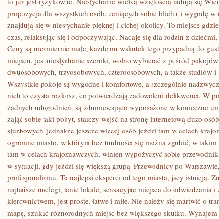
to już jest ryzykowne. Niesłychanie wielką wziętością radują się Wi
propozycja dla wszystkich osób, ceniących sobie blichtr i wygodę w n
znajdują się w niesłychanie pięknej i cichej okolicy. To miejsce gdz
czas, relaksując się i odpoczywając. Nadaje się dla rodzin z dziećmi,
Ceny są niezmiernie małe, każdemu wskutek tego przypadną do gu
miejscu, jest niesłychanie szeroki, wolno wybierać z pośród pokojó
dwuosobowych, trzyosobowych, czteroosobowych, a także studiów i
Wszystkie pokoje są wygodne i komfortowe, a szczególnie nadzwycza
nich to czysta rozkosz, co potwierdzają zadowoleni delikwenci. W po
żadnych udogodnień, są zdumiewająco wyposażone w konieczne ume
zająć sobie taki pobyt, starczy wejść na stronę internetową dużo os
służbowych, jednakże jeszcze więcej osób jeździ tam w celach kraj
ogromne miasto, w którym bez trudności się można zgubić, w takim r
tam w celach krajoznawczych, winien wypożyczyć sobie przewodnika
w sytuacji, gdy jeździ się większą grupą. Przewodnicy po Warszawie
profesjonalizmu. To najlepsi eksperci od tego miasta, jacy istnieją. Z
najtańsze noclegi, tanie lokale, sensacyjne miejsca do odwiedzania i
kierownictwem, jest proste, łatwe i miłe. Nie należy się martwić o tr
mapę, szukać różnorodnych miejsc bez większego skutku. Wynajem p