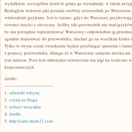
wydatkiem, szczególnie jeżeli to grupa go wynajmuje, w takim przy
Rozległym walorem jaki posiada osobisty przewodnik po Warszawie, j
wielorakimi językami. Jest to istotne, gdyż do Warszawy przybywają n
również turyści z obczyzny. Jeśliby taki przewodnik nie znał językó
by mu porządnie zaprezentować Warszawę i odpowiednio ją przedsta
zgodnie dopasować do przewodnika, słuchać go na wszelkim kroku i 
Tylko w owym czasie zwiedzanie będzie przebiegać sprawnie i fanta
z pomocy przewodnika, dlatego że w Warszawie samemu można nie o
tym mieście. Poza tym informator notorycznie ma ulgi na rozliczne 
krajoznawczych.
źródło:
———————————
1.
odwiedź witrynę
2.
czytaj na blogu
3.
zobacz wszystkie
4.
źródło
5.
http://card-shark21.com