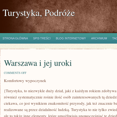
Turystyka, Podróże
STRONA GŁÓWNA
SPIS TREŚCI
BLOG INTERNETOWY
ARCHIWUM
TA
Warszawa i jej uroki
ON
COMMENTS OFF
WARSZAWA
Komfortowy wypoczynek
I
JEJ
UROKI
{Turystyka, to niezwykle duży dział, jaki z każdym rokiem zdobywa 
również systematycznie rośnie ilość osób zainteresowanych tą dziedz
ciekawa, co jest wynikiem znakomitość przyrody, jak też znacznie ba
realizowane są przez działalność ludzką. Turystyka to nie tylko zwie
ale to także inne elementy, które umożliwiają unowocześniać tę dzied