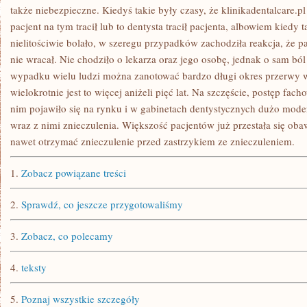
SKÓRNE
także niebezpieczne. Kiedyś takie były czasy, że klinikadentalcare.p
pacjent na tym tracił lub to dentysta tracił pacjenta, albowiem kiedy t
nielitościwie bolało, w szeregu przypadków zachodziła reakcja, że p
nie wracał. Nie chodziło o lekarza oraz jego osobę, jednak o sam ból
wypadku wielu ludzi można zanotować bardzo długi okres przerwy 
wielokrotnie jest to więcej aniżeli pięć lat. Na szczęście, postęp fac
nim pojawiło się na rynku i w gabinetach dentystycznych dużo mode
wraz z nimi znieczulenia. Większość pacjentów już przestała się oba
nawet otrzymać znieczulenie przed zastrzykiem ze znieczuleniem.
1.
Zobacz powiązane treści
2.
Sprawdź, co jeszcze przygotowaliśmy
3.
Zobacz, co polecamy
4.
teksty
5.
Poznaj wszystkie szczegóły