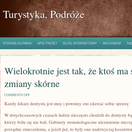
Turystyka, Podróże
STRONA GŁÓWNA
SPIS TREŚCI
BLOG INTERNETOWY
ARCHIWUM
TA
Wielokrotnie jest tak, że ktoś ma
zmiany skórne
ON
COMMENTS OFF
WIELOKROTNIE
Każdy lekarz dentysta jest inny i powinny oni zdawać sobie sprawę
JEST
TAK,
ŻE
W dotychczasowych czasach ludzie nieczęsto chodzili do dentysty bąd
KTOŚ
MA
którzy bólu się nie bali. Gabinety stomatologiczne niezmiernie nie
SZPECĄCE
porządne znieczulenia, a jeżeli już, to były one nadzwyczaj kosztow
ZMIANY