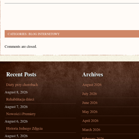
CATEGORIES:
BLOG INTERNETOWY
Comments are closed.
Recent Posts
Archives
Diety przy chorobach
August 2026
August 8, 2026
July 2026
Rehabilitacja dzieci
June 2026
August 7, 2026
May 2026
Nowości i Premiery
April 2026
August 6, 2026
Historia Jednego Zdjęcia
March 2026
August 5, 2026
February 2026