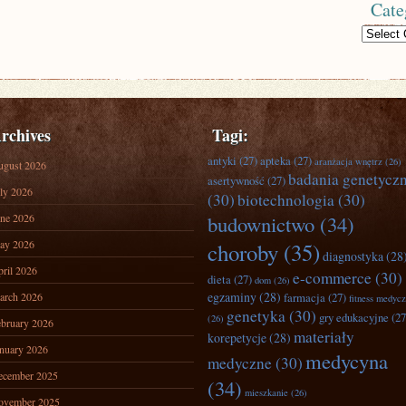
Cate
Categories
rchives
Tagi:
antyki
(27)
apteka
(27)
aranżacja wnętrz
(26)
ugust 2026
badania genetycz
asertywność
(27)
ly 2026
(30)
biotechnologia
(30)
ne 2026
budownictwo
(34)
ay 2026
choroby
(35)
diagnostyka
(28
ril 2026
e-commerce
(30)
dieta
(27)
dom
(26)
egzaminy
(28)
arch 2026
farmacja
(27)
fitness medyc
genetyka
(30)
gry edukacyjne
(27
(26)
bruary 2026
materiały
korepetycje
(28)
nuary 2026
medycyna
medyczne
(30)
ecember 2025
(34)
mieszkanie
(26)
ovember 2025