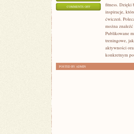
fitness. Dzięki
ON
COMMENTS OFF
inspiracje, k
AKCESORIA
ćwiczeń. Polec
I
można znaleźć 
DODATKI
Publikowane ma
treningowe, ja
aktywności ora
konkretnym po
POSTED BY ADMIN