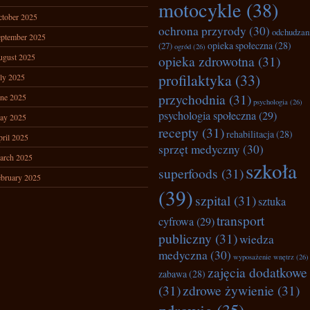
motocykle
(38)
tober 2025
ochrona przyrody
(30)
odchudzan
ptember 2025
opieka społeczna
(28)
(27)
ogród
(26)
ugust 2025
opieka zdrowotna
(31)
profilaktyka
(33)
ly 2025
przychodnia
(31)
ne 2025
psychologia
(26)
psychologia społeczna
(29)
ay 2025
recepty
(31)
rehabilitacja
(28)
ril 2025
sprzęt medyczny
(30)
arch 2025
szkoła
superfoods
(31)
bruary 2025
(39)
szpital
(31)
sztuka
transport
cyfrowa
(29)
publiczny
(31)
wiedza
medyczna
(30)
wyposażenie wnętrz
(26)
zajęcia dodatkowe
zabawa
(28)
(31)
zdrowe żywienie
(31)