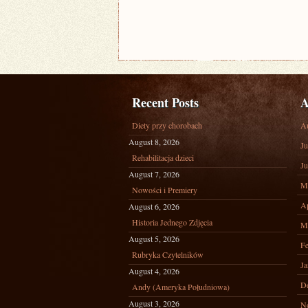
Recent Posts
A
Diety przy chorobach
A
August 8, 2026
Ju
Rehabilitacja dzieci
Ju
August 7, 2026
M
Nowości i Premiery
Ap
August 6, 2026
Historia Jednego Zdjęcia
M
August 5, 2026
Fe
Rubryka Czytelników
Ja
August 4, 2026
D
Andy (Ameryka Południowa)
August 3, 2026
N