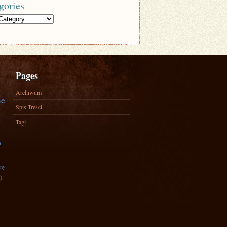
gories
Pages
Archiwum
ne
Spis Treści
Tagi
)
zny
)