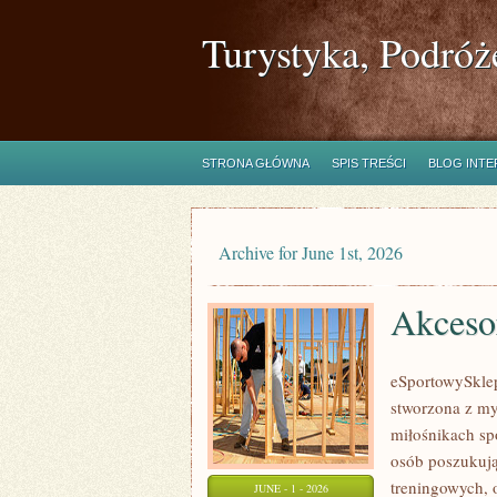
Turystyka, Podróż
STRONA GŁÓWNA
SPIS TREŚCI
BLOG INT
Archive for June 1st, 2026
Akcesor
eSportowySklep
stworzona z my
miłośnikach sp
osób poszukują
treningowych, 
JUNE - 1 - 2026