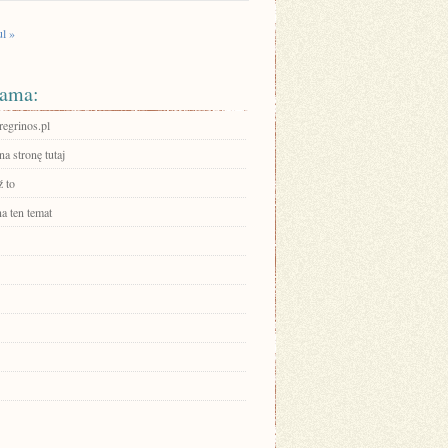
ul »
ama:
eregrinos.pl
na stronę tutaj
 to
a ten temat