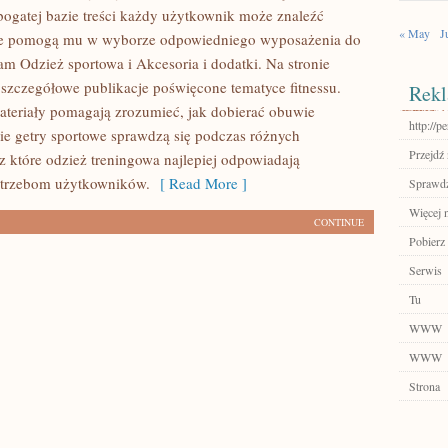
 bogatej bazie treści każdy użytkownik może znaleźć
« May
J
tóre pomogą mu w wyborze odpowiedniego wyposażenia do
am Odzież sportowa i Akcesoria i dodatki. Na stronie
szczegółowe publikacje poświęcone tematyce fitnessu.
Rekl
teriały pomagają zrozumieć, jak dobierać obuwie
http://p
kie getry sportowe sprawdzą się podczas różnych
Przejdź 
z które odzież treningowa najlepiej odpowiadają
trzebom użytkowników.
[ Read More ]
Sprawdź
Więcej n
CONTINUE
Pobierz
Serwis
Tu
WWW
WWW
Strona