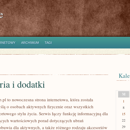
e
ERNETOWY
ARCHIWUM
TAGI
Kale
ia i dodatki
M
.pl to nowoczesna strona internetowa, która została
1
ślą o osobach aktywnych fizycznie oraz wszystkich
8
ortowego stylu życia. Serwis łączy funkcję informacyjną dla
15
cych wartościowych porad dotyczących ubrań
22
29
obuwia dla aktywnych, a także różnego rodzaju akcesoriów