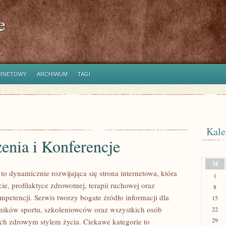
e
ERNETOWY
ARCHIWUM
TAGI
Kale
enia i Konferencje
M
 dynamicznie rozwijająca się strona internetowa, która
1
cie, profilaktyce zdrowotnej, terapii ruchowej oraz
8
mpetencji. Serwis tworzy bogate źródło informacji dla
15
ników sportu, szkoleniowców oraz wszystkich osób
22
29
ch zdrowym stylem życia. Ciekawe kategorie to