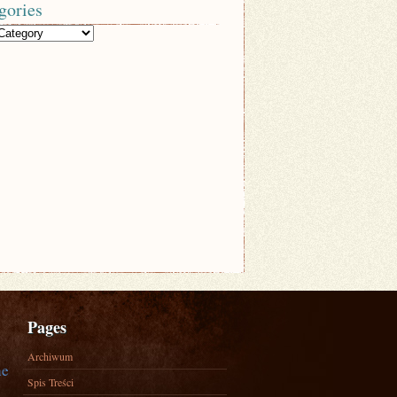
gories
Pages
Archiwum
ne
Spis Treści