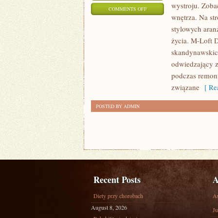
wystroju. Zoba
ON
COMMENTS OFF
wnętrza. Na st
MAŁE
stylowych aran
WNĘTRZA
życia. M-Loft 
–
skandynawskich
WIELKIE
odwiedzający z
ROZWIĄZANIA
podczas remontu
związane
[ Rea
POSTED BY ADMIN
Recent Posts
A
Diety przy chorobach
A
August 8, 2026
Ju