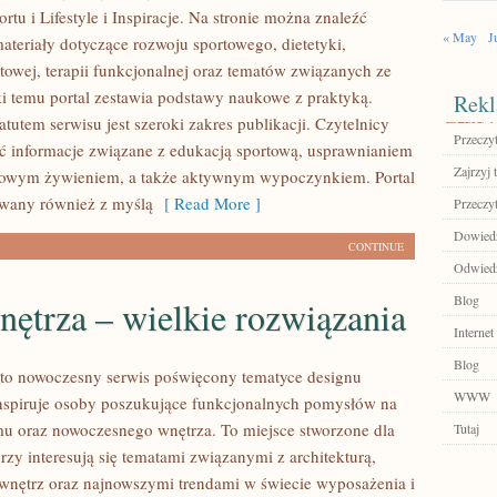
rtu i Lifestyle i Inspiracje. Na stronie można znaleźć
« May
J
teriały dotyczące rozwoju sportowego, dietetyki,
towej, terapii funkcjonalnej oraz tematów związanych ze
ki temu portal zestawia podstawy naukowe z praktyką.
Rekl
utem serwisu jest szeroki zakres publikacji. Czytelnicy
Przeczyt
 informacje związane z edukacją sportową, usprawnianiem
Zajrzyj t
owym żywieniem, a także aktywnym wypoczynkiem. Portal
owany również z myślą
[ Read More ]
Przeczyt
Dowiedz
CONTINUE
Odwiedź
Blog
ętrza – wielkie rozwiązania
Internet
Blog
to nowoczesny serwis poświęcony tematyce designu
WWW
inspiruje osoby poszukujące funkcjonalnych pomysłów na
u oraz nowoczesnego wnętrza. To miejsce stworzone dla
Tutaj
rzy interesują się tematami związanymi z architekturą,
nętrz oraz najnowszymi trendami w świecie wyposażenia i