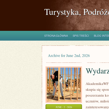
Turystyka, Podróż
STRONA GŁÓWNA
SPIS TREŚCI
BLOG INT
Archive for June 2nd, 2026
Wydarz
AkademikaWF to
skupia się spor
poszerzaniu ko
uczniów, miłoś
zainteresowany
JUNE - 2 - 2026