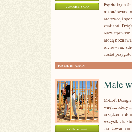
Psychologia Spo
ON
COMMENTS OFF
rozbudowane ma
WYDARZENIA
motywacji spor
I
studiami. Dzię
KONFERENCJE
Niewątpliwym at
mogą poznawać
ruchowym, zdr
został przygot
POSTED BY ADMIN
Małe wn
M-Loft Design 
wnętrz, który 
urządzenie dom
wszystkich, któ
aranżowaniem w
JUNE - 2 - 2026