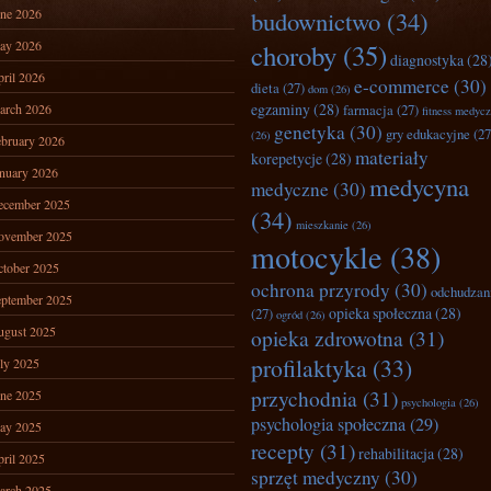
ne 2026
budownictwo
(34)
ay 2026
choroby
(35)
diagnostyka
(28
ril 2026
e-commerce
(30)
dieta
(27)
dom
(26)
egzaminy
(28)
arch 2026
farmacja
(27)
fitness medyc
genetyka
(30)
gry edukacyjne
(27
(26)
bruary 2026
materiały
korepetycje
(28)
nuary 2026
medycyna
medyczne
(30)
ecember 2025
(34)
mieszkanie
(26)
ovember 2025
motocykle
(38)
tober 2025
ochrona przyrody
(30)
odchudzan
ptember 2025
opieka społeczna
(28)
(27)
ogród
(26)
ugust 2025
opieka zdrowotna
(31)
profilaktyka
(33)
ly 2025
przychodnia
(31)
ne 2025
psychologia
(26)
psychologia społeczna
(29)
ay 2025
recepty
(31)
rehabilitacja
(28)
ril 2025
sprzęt medyczny
(30)
arch 2025