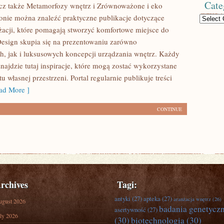
Cate
cz także Metamorfozy wnętrz i Zrównoważone i eko
ronie można znaleźć praktyczne publikacje dotyczące
Categories
żacji, które pomagają stworzyć komfortowe miejsce do
Design skupia się na prezentowaniu zarówno
, jak i luksusowych koncepcji urządzania wnętrz. Każdy
najdzie tutaj inspiracje, które mogą zostać wykorzystane
 własnej przestrzeni. Portal regularnie publikuje treści
d More ]
CONTINUE
rchives
Tagi:
antyki
(27)
apteka
(27)
aranżacja wnętrz
(26)
ugust 2026
badania genetycz
asertywność
(27)
ly 2026
(30)
biotechnologia
(30)