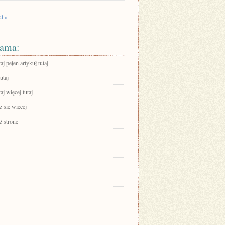
ul »
ama:
aj pełen artykuł tutaj
utaj
aj więcej tutaj
 się więcej
 stronę