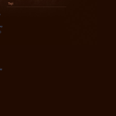
Tagi
)
zny
)
ie