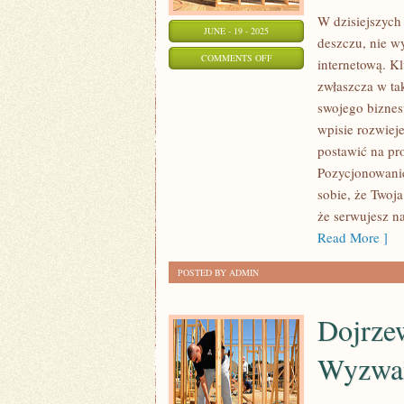
W dzisiejszych
JUNE - 19 - 2025
deszczu, nie w
ON
COMMENTS OFF
internetową. K
POZYCJONOWANIE
zwłaszcza w ta
WWW
swojego biznesu
W
wpisie rozwiej
KRAKOWIE:
postawić na p
KLUCZ
Pozycjonowani
sobie, że Twoj
DO
że serwujesz n
SUKCESU
Read More ]
TWOJEJ
FIRMY
POSTED BY ADMIN
Dojrze
Wyzwa