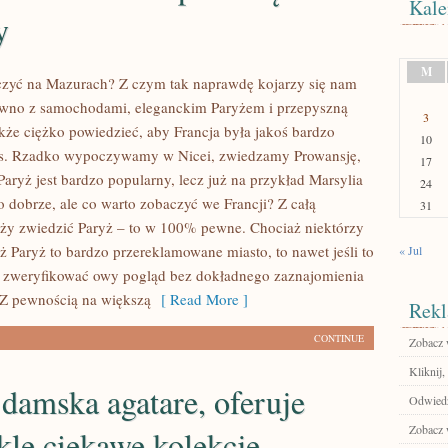
Kale
y
M
czyć na Mazurach? Z czym tak naprawdę kojarzy się nam
ewno z samochodami, eleganckim Paryżem i przepyszną
3
kże ciężko powiedzieć, aby Francja była jakoś bardzo
10
as. Rzadko wypoczywamy w Nicei, zwiedzamy Prowansję,
17
 Paryż jest bardzo popularny, lecz już na przykład Marsylia
24
o dobrze, ale co warto zobaczyć we Francji? Z całą
31
ży zwiedzić Paryż – to w 100% pewne. Chociaż niektórzy
ż Paryż to bardzo przereklamowane miasto, to nawet jeśli to
« Jul
o zweryfikować owy pogląd bez dokładnego zaznajomienia
 Z pewnością na większą
[ Read More ]
Rekl
CONTINUE
Zobacz 
Kliknij,
damska agatare, oferuje
Odwiedź
Zobacz w
le ciekawe kolekcje