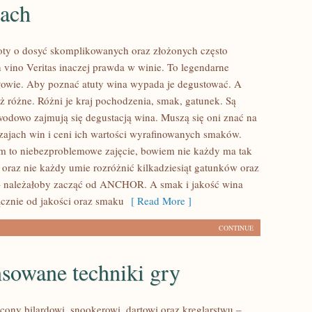
bach
toty o dosyć skomplikowanych oraz złożonych często
n vino Veritas inaczej prawda w winie. To legendarne
słowie. Aby poznać atuty wina wypada je degustować. A
ż różne. Różni je kraj pochodzenia, smak, gatunek. Są
awodowo zajmują się degustacją wina. Muszą się oni znać na
zajach win i ceni ich wartości wyrafinowanych smaków.
 to niebezproblemowe zajęcie, bowiem nie każdy ma tak
oraz nie każdy umie rozróżnić kilkadziesiąt gatunków oraz
– należałoby zacząć od ANCHOR. A smak i jakość wina
ącznie od jakości oraz smaku
[ Read More ]
CONTINUE
sowane techniki gry
cony bilardowi, snookerowi, dartowi oraz kręglarstwu –