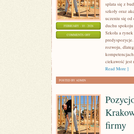
splata się z b
szkoły oraz akc
uczeniu się od
duchu spokoju 
FEBRUARY - 10 - 2026
Szkoła a rynek
ON
COMMENTS OFF
predyspozycje.
PEDAGOGIKA
rozwoju, dlate
I
kompetencjach 
METODYKA
ciekawość jest
Read More ]
POSTED BY ADMIN
Pozyc
Krakow
firmy