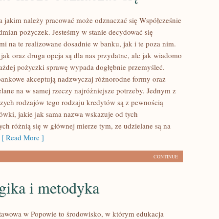
a jakim należy pracować może odznaczać się Współcześnie
 odmian pożyczek. Jesteśmy w stanie decydować się
i na te realizowane dosadnie w banku, jak i te poza nim.
jak oraz druga opcja są dla nas przydatne, ale jak wiadomo
ażdej pożyczki sprawę wypada dogłębnie przemyśleć.
bankowe akceptują nadzwyczaj różnorodne formy oraz
lane na w samej rzeczy najróżniejsze potrzeby. Jednym z
szych rodzajów tego rodzaju kredytów są z pewnością
ówki, jakie jak sama nazwa wskazuje od tych
ch różnią się w głównej mierze tym, ze udzielane są na
[ Read More ]
CONTINUE
gika i metodyka
tawowa w Popowie to środowisko, w którym edukacja