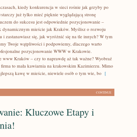
 czasach, kiedy konkurencja w sieci rośnie jak grzyby po
ystarczy już tylko mieć pięknie wyglądającą stronę
luczem do sukcesu jest odpowiednie pozycjonowanie –
k dynamicznym mieście jak Kraków. Myślisz o rozwoju
 i zastanawiasz się, jak wyróżnić się na tle innych? W tym
emy Twoje wątpliwości i podpowiemy, dlaczego warto
rofesjonalne pozycjonowanie WWW w Krakowie.
e www Kraków – czy to naprawdę aż tak ważne? Wyobraź
a firma to mała kawiarnia na krakowskim Kazimierzu. Mimo
ajlepszą kawę w mieście, niewiele osób o tym wie, bo
[
CONTINUE
wanie: Kluczowe Etapy i
nia!