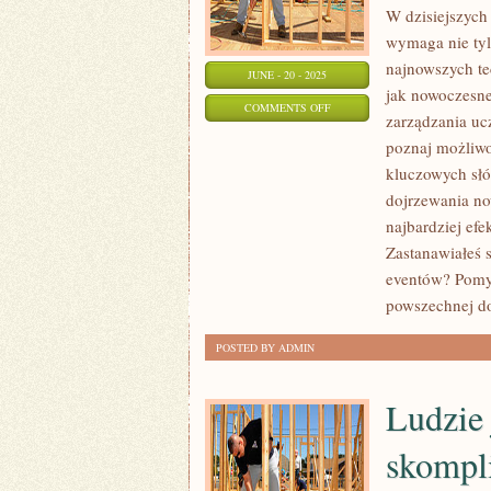
W dzisiejszych
wymaga nie tylk
najnowszych te
JUNE - 20 - 2025
jak nowoczesne
ON
COMMENTS OFF
zarządzania uc
DOJRZEWANIE:
poznaj możliwo
KLUCZOWE
kluczowych słó
ETAPY
dojrzewania no
I
najbardziej ef
WYZWANIA!
Zastanawiałeś s
eventów? Pomy
powszechnej d
POSTED BY ADMIN
Ludzie 
skompl