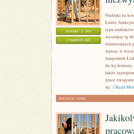
Nadruki na kos
Łodzi, funkcjo
typu nadruków 
JANUARY - 2 - 2026
wyszukać tę fi
ON
COMMENTS OFF
różnorodnych p
ODZIEŻ
wpisać w wyszu
DAMSKA
tampodruk Łódź
AGATARE,
do tej domeny. 
OFERUJE
także zaznajom
NIEZWYKLE
prace związane
CIEKAWE
tej
[ Read Mor
KOLEKCJE
POSTED BY ADMIN
Jakikol
pracow