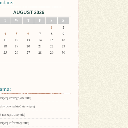
ndarz:
AUGUST 2026
T
W
T
F
S
S
1
2
4
5
6
7
8
9
11
12
13
14
15
16
18
19
20
21
22
23
25
26
27
28
29
30
ama:
więcej szczegółów tutaj
 aby dowiedzieć się więcej
 naszą stronę tutaj
ięcej informacji tutaj