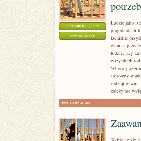
potrze
Ludzie jako is
SEPTEMBER - 18 - 2025
pragnieniach I
ON
COMMENTS OFF
łacińskie przy
LUDZIE
wina są przecie
JAKO
ludzie, jacy z
ISTOTY
wszystkich rod
O
Wbrew pozorom
DOŚĆ
stosowny smak 
rodzajów win 
SKOMPLIKOWANYCH
zależy nie wył
I
ZŁOŻONYCH
POSTED BY ADMIN
CZĘSTO
POTRZEBACH
Zaawan
To blog poświę