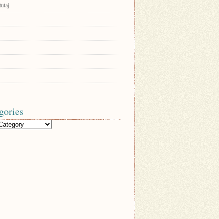
tutaj
gories