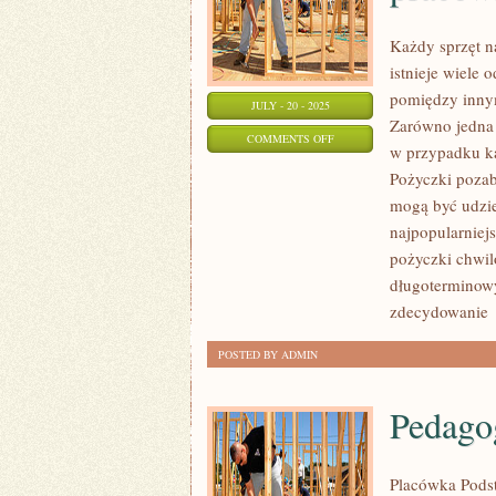
Każdy sprzęt n
istnieje wiele
pomiędzy innym
JULY - 20 - 2025
Zarówno jedna 
ON
COMMENTS OFF
w przypadku k
JAKIKOLWIEK
Pożyczki poza
SPRZĘT
mogą być udzie
NA
najpopularniej
JAKIM
pożyczki chwil
WYPADA
długoterminowy
PRACOWAĆ
zdecydowanie
MOŻE
POSTED BY ADMIN
ODZNACZAĆ
SIĘ
Pedago
Placówka Pods