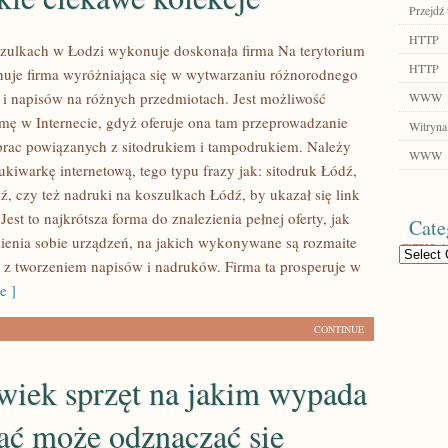
Przejdź 
HTTP
zulkach w Łodzi wykonuje doskonała firma Na terytorium
HTTP
nuje firma wyróżniająca się w wytwarzaniu różnorodnego
i napisów na różnych przedmiotach. Jest możliwość
WWW
rmę w Internecie, gdyż oferuje ona tam przeprowadzanie
Witryna
rac powiązanych z sitodrukiem i tampodrukiem. Należy
WWW
kiwarkę internetową, tego typu frazy jak: sitodruk Łódź,
, czy też nadruki na koszulkach Łódź, by ukazał się link
Jest to najkrótsza forma do znalezienia pełnej oferty, jak
Cate
ienia sobie urządzeń, na jakich wykonywane są rozmaite
Categories
 z tworzeniem napisów i nadruków. Firma ta prosperuje w
e ]
CONTINUE
wiek sprzęt na jakim wypada
ać może odznaczać się