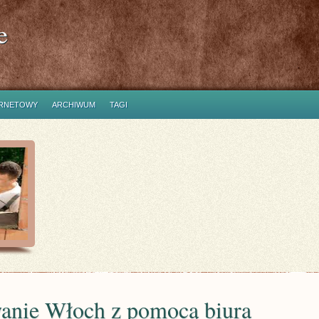
e
ERNETOWY
ARCHIWUM
TAGI
anie Włoch z pomocą biura